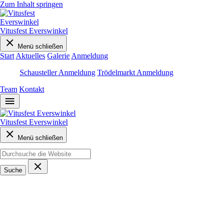
Zum Inhalt springen
Vitusfest Everswinkel
close
Menü schließen
Start
Aktuelles
Galerie
Anmeldung
Schausteller Anmeldung
Trödelmarkt Anmeldung
Team
Kontakt
menu
Vitusfest Everswinkel
close
Menü schließen
close
Suche
Herzlich Willkommen beim
Vitusfest Everswinkel